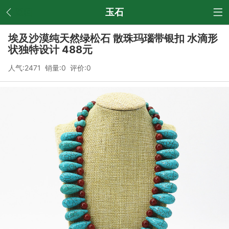
返回
玉石
埃及沙漠纯天然绿松石 散珠玛瑙带银扣 水滴形
状独特设计 488元
人气:2471 销量:0 评价:0