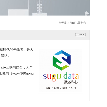
今天是 8月8日 星期六
据时代的先锋者，是大
展疆场。
业+互联网结合，为产
匠网（www.360gong