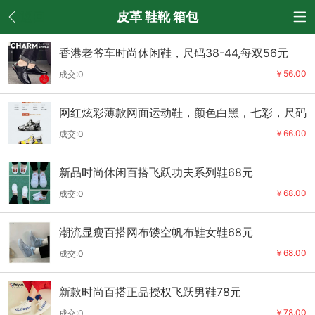
返回
皮革 鞋靴 箱包
香港老爷车时尚休闲鞋，尺码38-44,每双56元
￥56.00
成交:0
网红炫彩薄款网面运动鞋，颜色白黑，七彩，尺码
39-44码，66元
￥66.00
成交:0
新品时尚休闲百搭飞跃功夫系列鞋68元
￥68.00
成交:0
潮流显瘦百搭网布镂空帆布鞋女鞋68元
￥68.00
成交:0
新款时尚百搭正品授权飞跃男鞋78元
￥78.00
成交:0