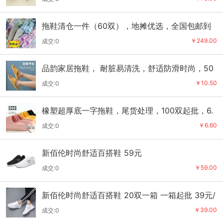
拖鞋清仓一件（60双），地摊优选，全国包邮到
家 249元
￥249.00
成交:0
品韵家居拖鞋， 耐脏易清洗，舒适防滑时尚，50
0双起批10.5元
￥10.50
成交:0
橡塑超厚底一字拖鞋，尾货处理，100双起批，6.
5元
￥6.60
成交:0
新佰伦时尚舒适百搭鞋 59元
￥59.00
成交:0
新佰伦时尚舒适百搭鞋 20双一箱 一箱起批 39元/
双
￥39.00
成交:0