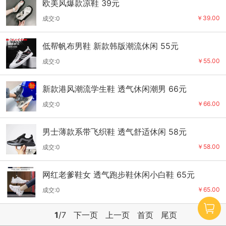
欧美风爆款凉鞋 39元
￥39.00
成交:0
低帮帆布男鞋 新款韩版潮流休闲 55元
￥55.00
成交:0
新款港风潮流学生鞋 透气休闲潮男 66元
￥66.00
成交:0
男士薄款系带飞织鞋 透气舒适休闲 58元
￥58.00
成交:0
网红老爹鞋女 透气跑步鞋休闲小白鞋 65元
￥65.00
成交:0
1
/7
下一页
上一页
首页
尾页