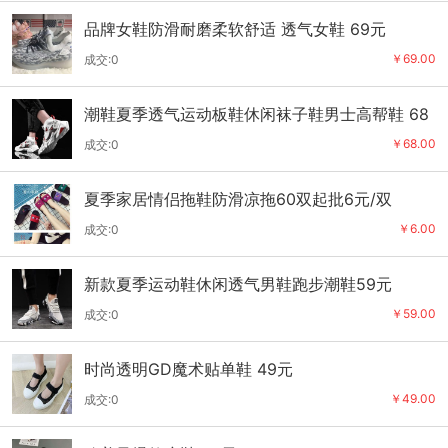
品牌女鞋防滑耐磨柔软舒适 透气女鞋 69元
￥69.00
成交:0
潮鞋夏季透气运动板鞋休闲袜子鞋男士高帮鞋 68
元
￥68.00
成交:0
夏季家居情侣拖鞋防滑凉拖60双起批6元/双
￥6.00
成交:0
新款夏季运动鞋休闲透气男鞋跑步潮鞋59元
￥59.00
成交:0
时尚透明GD魔术贴单鞋 49元
￥49.00
成交:0